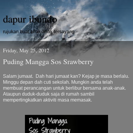
dapur ibundo
rujukan buat anak-anak tersayang
Friday, May 25, 2012
Puding Mangga Sos Srawberry
Salam jumaat. Dah hari jumaat kan? Kejap je masa berlalu.
Minggu depan dah cuti sekolah. Mungkin anda telah
membuat perancangan untuk berlibur bersama anak-anak.
Ataupun duduk-duduk saja di rumah sambil
mempertingkatkan aktiviti masa memasak.